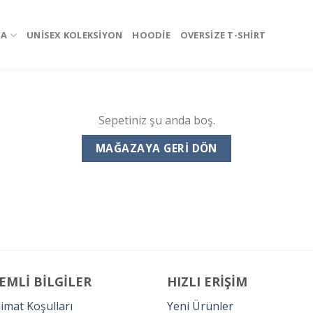
ZA
UNISEX KOLEKSIYON
HOODIE
OVERSIZE T-SHIRT
Sepetiniz şu anda boş.
MAĞAZAYA GERI DÖN
EMLİ BİLGİLER
HIZLI ERİŞİM
imat Koşulları
Yeni Ürünler