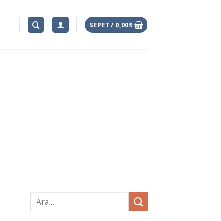
SEPET /
0,00
₺
Ara: