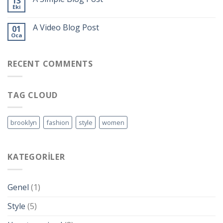
13
Eki
A Video Blog Post
01
Oca
RECENT COMMENTS
TAG CLOUD
brooklyn
fashion
style
women
KATEGORILER
Genel
(1)
Style
(5)