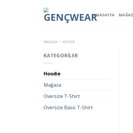
Skip
to
ANASAYFA
MAĞA
content
MAĞAZA
/
HOODIE
KATEGORILER
Hoodie
Mağaza
Oversize T-Shirt
Oversize Basic T-Shirt