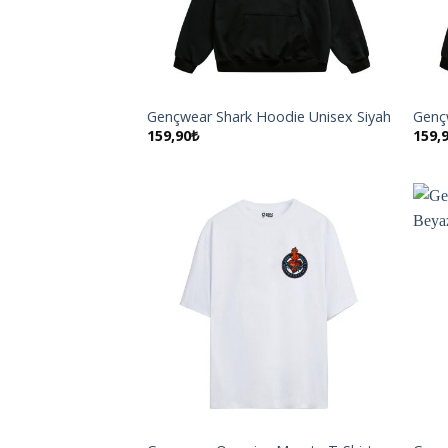
Gençwear Shark Hoodie Unisex Siyah
Genç
159,90
₺
159,
İstek
Listeme
Ekle