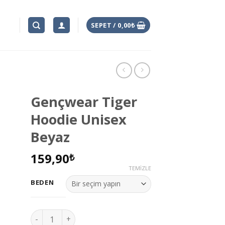
SEPET /
0,00
₺
Gençwear Tiger
Hoodie Unisex
Beyaz
k
eme
159,90
₺
e
TEMIZLE
BEDEN
Gençwear Tiger Hoodie Unisex Beyaz adet