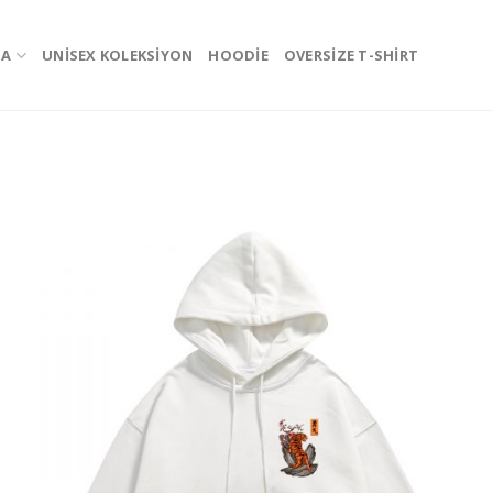
ZA
UNISEX KOLEKSIYON
HOODIE
OVERSIZE T-SHIRT
İste
List
Ekl