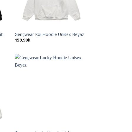
ah
Gençwear Koi Hoodie Unisex Beyaz
159,90
₺
ek
İstek
eme
Listeme
e
Ekle