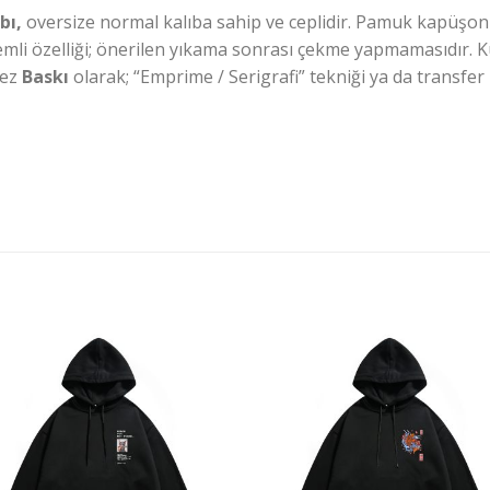
bı,
oversize normal kalıba sahip ve ceplidir. Pamuk kapüşonlu,
li özelliği; önerilen yıkama sonrası çekme yapmamasıdır. Ku
mez
Baskı
olarak; “Emprime / Serigrafi” tekniği ya da transfer 
İstek
İst
Listeme
List
Ekle
Ekl