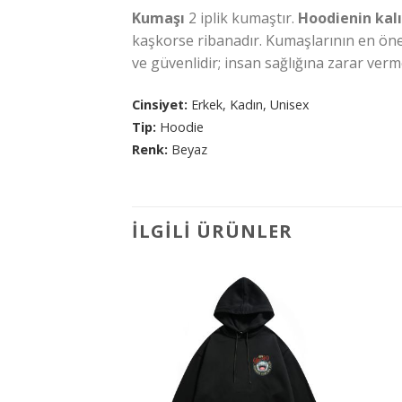
Kumaşı
2 iplik kumaştır.
Hoodienin
kalı
kaşkorse ribanadır. Kumaşlarının en önem
ve güvenlidir; insan sağlığına zarar ver
Cinsiyet:
Erkek, Kadın, Unisex
Tip:
Hoodie
Renk:
Beyaz
İLGILI ÜRÜNLER
İstek
Listeme
Ekle