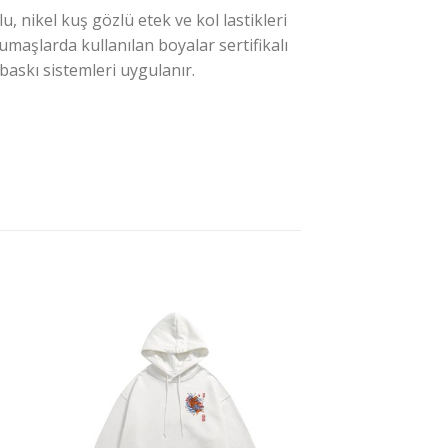
 nikel kuş gözlü etek ve kol lastikleri
maşlarda kullanılan boyalar sertifikalı
baskı sistemleri uygulanır.
ek
İstek
eme
Listeme
e
Ekle