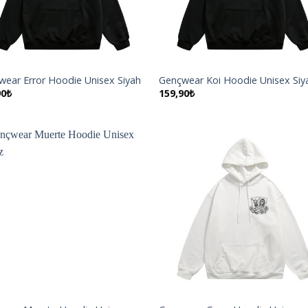
wear Error Hoodie Unisex Siyah
Gençwear Koi Hoodie Unisex Siy
90
₺
159,90
₺
İstek
İst
Listeme
List
Ekle
Ekl